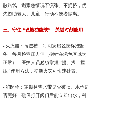
散路线，遇紧急情况不慌张、不拥挤，优
先协助老人、儿童、行动不便者撤离。
三、守住 “设施功能线”，关键时刻能用
灭火器：每层楼、每间病房区按标准配
●
备，每月检查压力值（指针在绿色区域为
正常），医护人员必须掌握 “提、拔、握、
压” 使用方法，初期火灾可快速处置。
消防栓：定期检查水带是否破损、水枪是
●
否完好，确保打开阀门后能立即出水，科
室需每季度组织演练，做到 3 人协作 1 分
钟内完成操作。
报警系统：烟雾报警器、手动报警按钮需
●