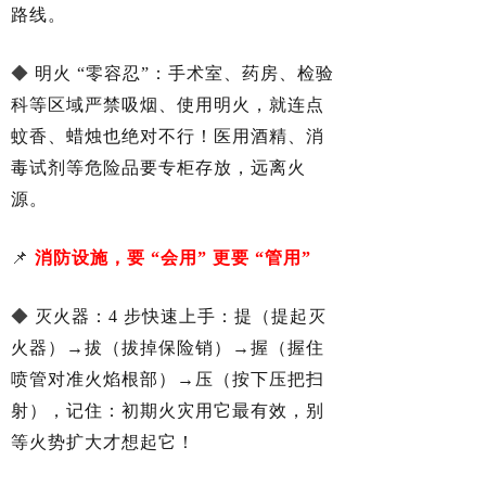
路线。
◆
明火 “零容忍”：手术室、药房、检验
科等区域严禁吸烟、使用明火，就连点
蚊香、蜡烛也绝对不行！医用酒精、消
毒试剂等危险品要专柜存放，远离火
源。
📌
消防设施，要 “会用” 更要 “管用”
◆
灭火器：4 步快速上手：提（提起灭
火器）→拔（拔掉保险销）→握（握住
喷管对准火焰根部）→压（按下压把扫
射），记住：初期火灾用它最有效，别
等火势扩大才想起它！