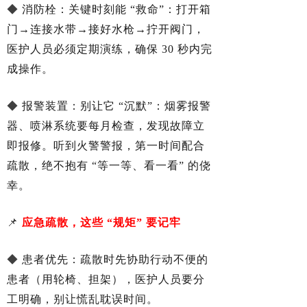
◆
消防栓：关键时刻能 “救命”：打开箱
门→连接水带→接好水枪→拧开阀门，
医护人员必须定期演练，确保 30 秒内完
成操作。
◆
报警装置：别让它 “沉默”：烟雾报警
器、喷淋系统要每月检查，发现故障立
即报修。听到火警警报，第一时间配合
疏散，绝不抱有 “等一等、看一看” 的侥
幸。
📌
应急疏散，这些 “规矩” 要记牢
◆
患者优先：疏散时先协助行动不便的
患者（用轮椅、担架），医护人员要分
工明确，别让慌乱耽误时间。